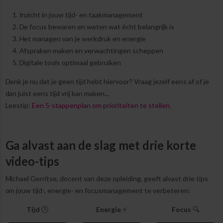
Inzicht in jouw tijd- en taakmanagement
De focus bewaren en weten wat écht belangrijk is
Het managen van je werkdruk en energie
Afspraken maken en verwachtingen scheppen
Digitale tools optimaal gebruiken
Denk je nu dat je geen tijd hebt hiervoor? Vraag jezelf eens af of je
dan juist eens tijd vrij kan maken...
Leestip:
Een 5-stappenplan om prioriteiten te stellen
.
Ga alvast aan de slag met drie korte
video-tips
Michael Gerritse, docent van deze opleiding, geeft alvast drie tips
om jouw tijd-, energie- en focusmanagement te verbeteren:
Tijd
🕒
Energie
⚡
Focus
🔍