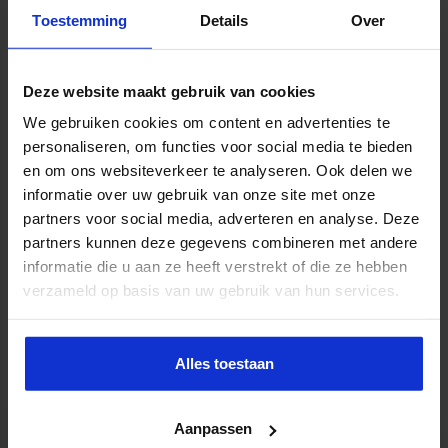
Zo overtuig je jouw manager
Toestemming
Details
Over
Twijfel je of jouw manager wel goedkeuring kan/wil geven voor deze
cursus timemanagement? Misschien denk je dat er geen budget
Deze website maakt gebruik van cookies
(meer) beschikbaar is? Of vraag je je af of jouw opleidingsbehoefte
We gebruiken cookies om content en advertenties te
wel groot genoeg is? Hierover kunnen we heel duidelijk zijn: dat
personaliseren, om functies voor social media te bieden
zijn
aannames
die je nu tegenhouden. Je bekijkt deze opleiding niet
en om ons websiteverkeer te analyseren. Ook delen we
voor niets: jij wilt jezelf ontwikkelen, dus ga ervoor!
informatie over uw gebruik van onze site met onze
Wij helpen je om de drempel richting jouw manager weg te
partners voor social media, adverteren en analyse. Deze
nemen.
In dit blog geven we je 10 tips
waarmee je je goed
partners kunnen deze gegevens combineren met andere
voorbereidt op het gesprek met jouw manager. Ook maak je jouw
informatie die u aan ze heeft verstrekt of die ze hebben
persoonlijke opleidingsvoorstel. Jouw manager móet daarna wel
verzameld op basis van uw gebruik van hun services.
overtuigd zijn...
Alles toestaan
Vind je dit ook interessant?
Aanpassen