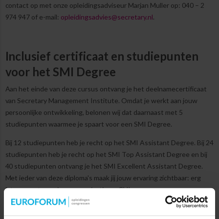
contact op met onze opleidingsadviseur Marjan Muller op:
040 – 2
974 947
of e-mail:
opleidingsadvies@secretary.nl
.
Inclusief certificaat en studiepunten
voor het SMI Degree
Aan het einde van deze cursus ontvang je het deelnamecertificaat
van Secretary Management Institute. Omdat je werkt aan jouw
persoonlijke ontwikkeling, belonen wij dat daarnaast met 5
studiepunten waarmee je spaart voor een SMI Degree.
Bij 12 studiepunten heb je recht op het SMI Assistant Degree. Bij 24
studiepunten heb je recht op het SMI Top Assistant Degree en bij
40 studiepunten ontvang je het SMI Excellent Assistant Degree.
Met ieder van deze diploma's maak jij jouw ervaring zichtbaar: erg
interessant voor jouw organisatie en CV!