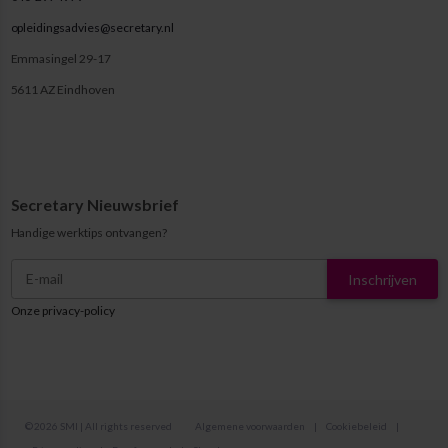
opleidingsadvies@secretary.nl
Emmasingel 29-17
5611 AZ Eindhoven
Secretary Nieuwsbrief
Handige werktips ontvangen?
Inschrijven
Onze privacy-policy
© 2026 SMI | All rights reserved
Algemene voorwaarden
|
Cookiebeleid
|