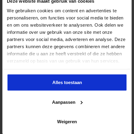
Deze website maakt gebruik van cookies
Post-bachelor Management Assistant
Download brochure
Opleiding
We gebruiken cookies om content en advertenties te
La Vie Utrecht
personaliseren, om functies voor social media te bieden
en om ons websiteverkeer te analyseren. Ook delen we
Cursus Peak performance
informatie over uw gebruik van onze site met onze
Download brochure
2-daagse cursus
partners voor social media, adverteren en analyse. Deze
partners kunnen deze gegevens combineren met andere
Aristo Meeting Center Utrecht CS
informatie die u aan ze heeft verstrekt of die ze hebben
verzameld op basis van uw gebruik van hun services.
Specialisatie
Alles toestaan
Steeds meer assistants specialiseren
zich in een bepaald vakgebied. Zorg jij
ook dat je een sterke basis hebt?
Aanpassen
Opleiding Bestuurskunde voor de
Weigeren
secretaresse