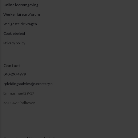
Online leeromgeving
Werken bij euroforum
Veelgestelde vragen
Cookiebeleid
Privacy policy
Contact
040-2974979
opleidingsadvies@secretary.nl
Emmasingel 29-17
5611 AZ Eindhoven