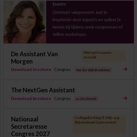
Events
Ontmoet vakgenoten, laat je
inspireren door experts en spijker je
kennis bij tijdens onze congressen of
online workshops.
De Assistant Van
Met vertrouwen
vooruit
Morgen
Download brochure
Congres
Van der Valk Breukelen
The NextGen Assistant
Download brochure
Congres
La Vie Utrecht
Nationaal
Collegakorting: € 100,- p.p.
(bij minimaal 2 personen)
Secretaresse
Congres 2027