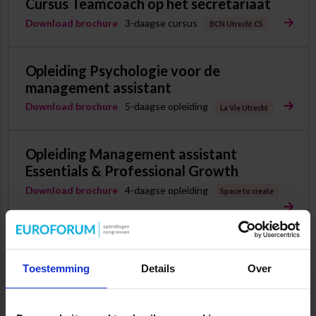
Cursus Teamcoach op het secretariaat
Download brochure
3-daagse cursus
BCN Utrecht CS
Opleiding Psychologie voor de
management assistant
Download brochure
5-daagse opleiding
La Vie Utrecht
Opleiding Management assistant
Essentials & Professional Growth
Download brochure
4-daagse opleiding
Space to create
Cursus strategische heidagen
Toestemming
Details
Over
Download brochure
2-daagse cursus
Hotel ’t Paviljoen