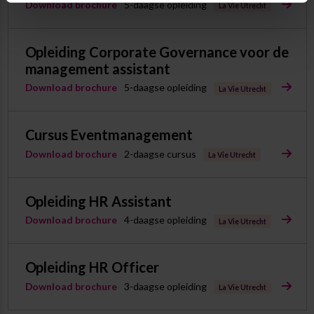
Download brochure
5-daagse opleiding
La Vie Utrecht
Opleiding Corporate Governance voor de
management assistant
Download brochure
5-daagse opleiding
La Vie Utrecht
Cursus Eventmanagement
Download brochure
2-daagse cursus
La Vie Utrecht
Opleiding HR Assistant
Download brochure
4-daagse opleiding
La Vie Utrecht
Opleiding HR Officer
Download brochure
3-daagse opleiding
La Vie Utrecht