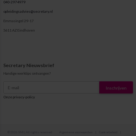
040-2974979
opleidingsadvies@secretary.nl
Emmasingel 29-17
5611 AZ Eindhoven
Secretary Nieuwsbrief
Handige werktips ontvangen?
Inschrijven
Onze privacy-policy
© 2026 SMI | All rights reserved
Algemene voorwaarden
|
Cookiebeleid
|