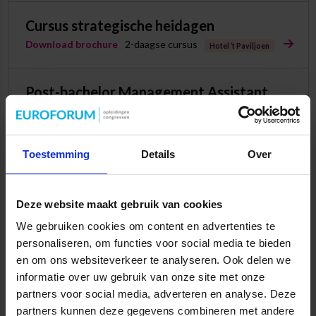
Cursus strategische heidagen
Download brochure
2-daagse cursus
Hotel ’t Paviljoen
Post-bachelor Management Assistant
Download brochure
Opleiding
La Vie Utrecht
Toestemming
Details
Over
Cursus Peak performance
Download brochure
2-daagse cursus
Aristo Meeting Center Utrecht CS
Deze website maakt gebruik van cookies
We gebruiken cookies om content en advertenties te
personaliseren, om functies voor social media te bieden
en om ons websiteverkeer te analyseren. Ook delen we
Specialisatie
informatie over uw gebruik van onze site met onze
Steeds meer assistants specialiseren
partners voor social media, adverteren en analyse. Deze
zich in een bepaald vakgebied. Zorg jij
partners kunnen deze gegevens combineren met andere