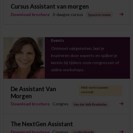
Cursus Assistant van morgen
Download brochure
3-daagse cursus
Space to create
Events
Ontmoet vakgenoten, laat je
inspireren door experts en spijker je
kennis bij tijdens onze congressen of
online workshops.
De Assistant Van
Met vertrouwen
vooruit
Morgen
Download brochure
Congres
Van der Valk Breukelen
The NextGen Assistant
Download brochure
Congres
La Vie Utrecht