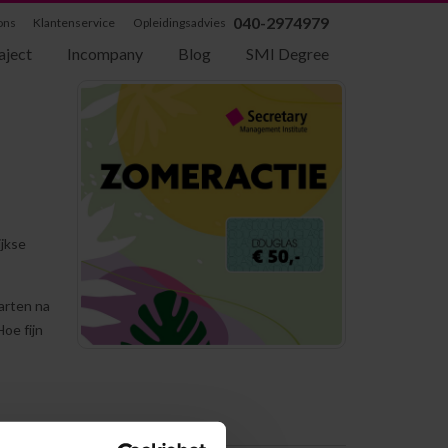
040-2974979
ons
Klantenservice
Opleidingsadvies
aject
Incompany
Blog
SMI Degree
ijkse
tarten na
oe fijn