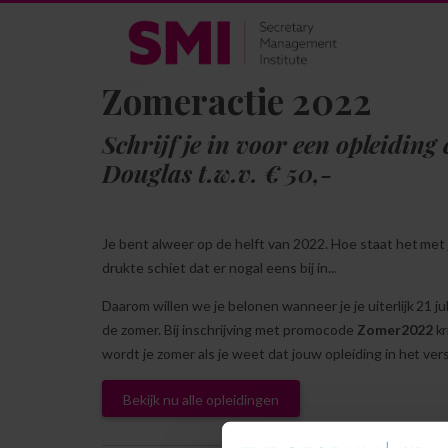
Zomeractie 2022
Schrijf je in voor een opleidin
Douglas t.w.v. € 50,-
Je bent alweer op de helft van 2022. Hoe staat het met
drukte schiet dat er nogal eens bij in...
Daarom willen we je belonen wanneer je je uiterlijk 21 ju
de zomer. Bij inschrijving met promocode
Zomer2022
kr
wordt je zomer als je weet dat jouw opleiding in het vers
Bekijk nu alle opleidingen