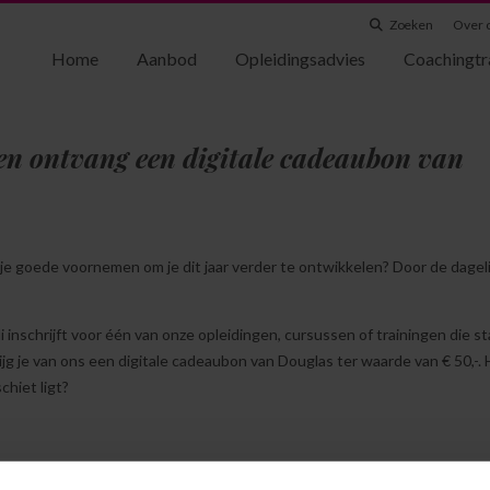
Zoeken
Over 
Home
Aanbod
Opleidingsadvies
Coachingtr
g en ontvang een digitale cadeaubon van
 je goede voornemen om je dit jaar verder te ontwikkelen? Door de dagel
li inschrijft voor één van onze opleidingen, cursussen of trainingen die s
ijg je van ons een digitale cadeaubon van Douglas ter waarde van € 50,-. H
chiet ligt?