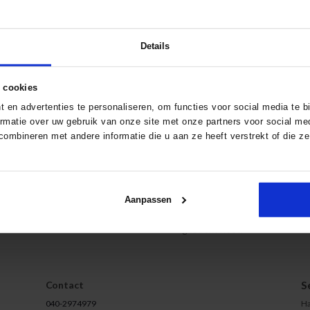
n je graag
Dit zijn de acti
Details
het maken van de juiste
We zijn allergisch voor kleine let
 over een opleiding of twijfel je
 cookies
Deze actie is alleen geldig 
 en advertenties te personaliseren, om functies voor social media te 
Alle opleidingen, cursussen o
ormatie over uw gebruik van onze site met onze partners voor social me
r, ook als
Schrijf je tussen 24 mei en 21 
ombineren met andere informatie die u aan ze heeft verstrekt of die z
n op
040–
Je ontvangt de digitale cadea
y.nl
.
opleiding.
Deze actie is niet geldig i.c.
m een
De cadeaubon is niet inwissel
Aanpassen
De cadeaubon is niet geldig voo
geboekt hebt.
S
Contact
040-2974979
Ha