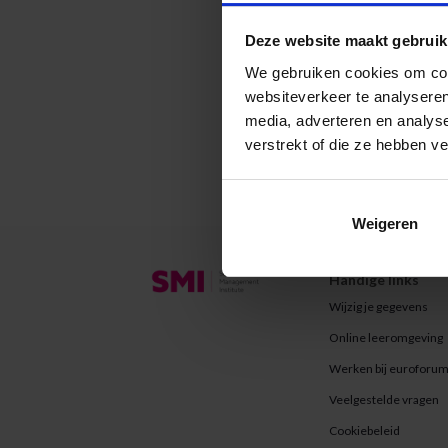
Elke STA
opleidin
Deze website maakt gebruik
Manageme
We gebruiken cookies om cont
Hoe
websiteverkeer te analyseren
media, adverteren en analys
Om in aa
verstrekt of die ze hebben v
Marjan M
T: 040 -
E:
opleid
Weigeren
Handige links
Wijzig je gegevens
Online leeromgeving
Werken bij euroforu
Veelgestelde vragen
Cookiebeleid