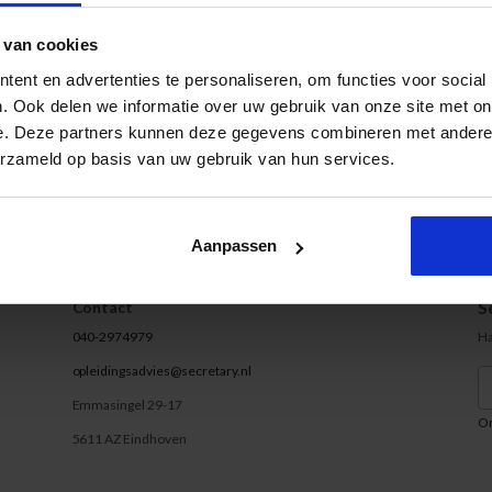
R die een cursus of opleiding boekt voor iemand anders (collega, vriend,
gsbudget van € 200,-.
Hiermee bouwt een STAR zijn/haar eigen opleiding
 van cookies
nt Institute. Vanaf € 499,- kun je al bij ons deelnemen!
ent en advertenties te personaliseren, om functies voor social
 doe je mee?
. Ook delen we informatie over uw gebruik van onze site met on
e. Deze partners kunnen deze gegevens combineren met andere i
nmerking te komen voor het opleidingsbudget, neem je contact op met o
erzameld op basis van uw gebruik van hun services.
uller
 29 74 947
ingsadvies@secretary.nl
Aanpassen
S
Contact
040-2974979
Ha
opleidingsadvies@secretary.nl
m
Emmasingel 29-17
On
5611 AZ Eindhoven