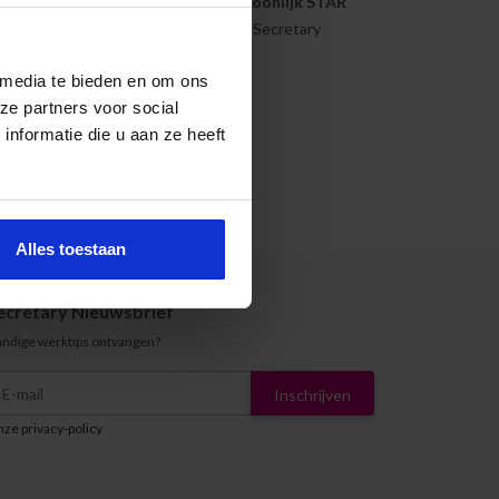
 familie), wordt beloond met een
persoonlijk STAR
sbudget op, vrij te besteden bij het Secretary
 media te bieden en om ons
ze partners voor social
nformatie die u aan ze heeft
nze opleidingsadviseur:
Alles toestaan
ecretary Nieuwsbrief
ndige werktips ontvangen?
Inschrijven
ze privacy-policy