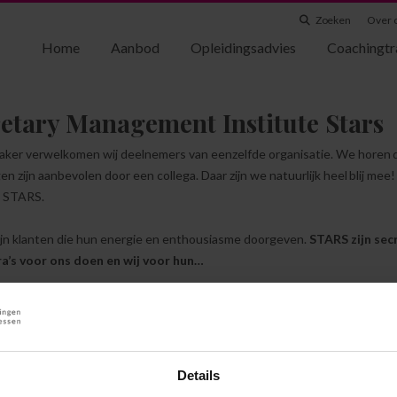
Zoeken
Over 
Home
Aanbod
Opleidingsadvies
Coachingtr
etary Management Institute Stars
aker verwelkomen wij deelnemers van eenzelfde organisatie. We horen 
gen zijn aanbevolen door een collega. Daar zijn we natuurlijk heel blij 
: STARS.
jn klanten die hun energie en enthousiasme doorgeven.
STARS zijn sec
ra’s voor ons doen en wij voor hun…
zijn onze STARS?
 die een cursus of opleiding bij ons gevolgd heeft, kan zich ontplooien 
werkt het?
Details