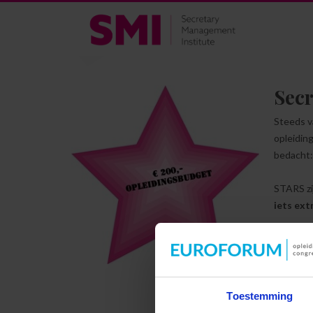
Secr
Steeds v
opleidin
bedacht
STARS zi
iets ext
Wie 
Iedereen
Hoe 
Toestemming