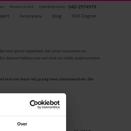
040-2974979
ons
Klantenservice
Opleidingsadvies
aject
Incompany
Blog
SMI Degree
dan met grote regelmaat dat onze cursussen en
mee! En daarom hebben we een leuk en uniek spaarsysteem
retaresses waar wij graag mee samenwerken; die
tot een STAR.
Over