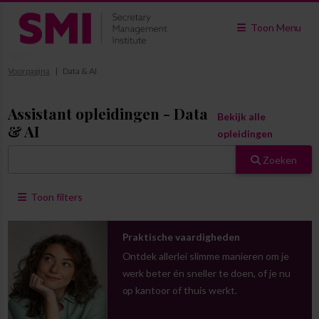
Toon Menu
Voorpagina
Data & AI
Assistant opleidingen - Data
Bekijk alle
& AI
opleidingen
Zoeken
Toon filters
Praktische vaardigheden
Ontdek allerlei slimme manieren om je
werk beter én sneller te doen, of je nu
op kantoor of thuis werkt.