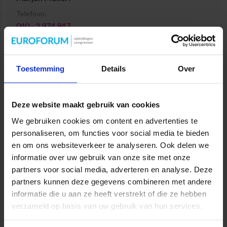
Telefoon:
040 - 2 974 947
Mobiel:
06 - 10 352 606
Toestemming
Details
Over
Mail
Chat
Deze website maakt gebruik van cookies
We gebruiken cookies om content en advertenties te
SMI opleidingen
personaliseren, om functies voor social media te bieden
en om ons websiteverkeer te analyseren. Ook delen we
informatie over uw gebruik van onze site met onze
Sinds 1991
partners voor social media, adverteren en analyse. Deze
33.000+ cursisten
partners kunnen deze gegevens combineren met andere
informatie die u aan ze heeft verstrekt of die ze hebben
Docenten uit Praktijk
verzameld op basis van uw gebruik van hun services.
SMI Diploma