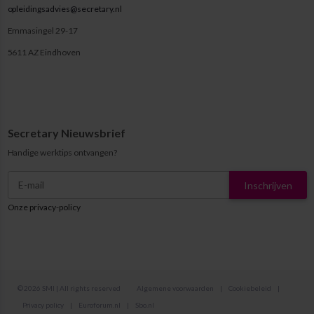
opleidingsadvies@secretary.nl
Emmasingel 29-17
5611 AZ Eindhoven
Secretary Nieuwsbrief
Handige werktips ontvangen?
Inschrijven
Onze privacy-policy
© 2026 SMI | All rights reserved
Algemene voorwaarden
|
Cookiebeleid
|
Privacy policy
|
Euroforum.nl
|
Sbo.nl