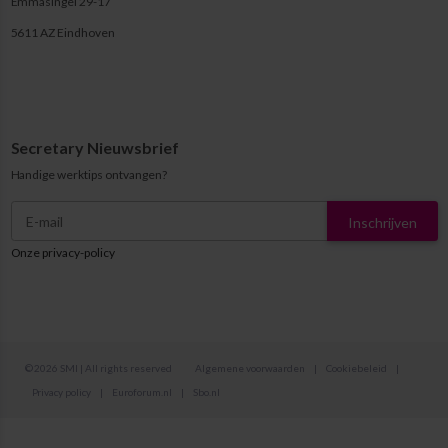
Emmasingel 29-17
5611 AZ Eindhoven
Secretary Nieuwsbrief
Handige werktips ontvangen?
Inschrijven
Onze privacy-policy
© 2026 SMI | All rights reserved
Algemene voorwaarden
|
Cookiebeleid
|
Privacy policy
|
Euroforum.nl
|
Sbo.nl