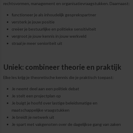
rechtsvormen, management en organisatievraagstukken. Daarnaast:
functioneer je als inhoudelijk gesprekspartner
versterk je jouw positie
creëer je bestuurlijke en politieke sensitiviteit
vergroot je jouw kennis in jouw werkveld
straal je meer senioriteit uit
Uniek: combineer theorie en praktijk
Elke les krijg je theoretische kennis die je praktisch toepast:
Je neemt deel aan een politiek debat
Je stelt een projectplan op
Je buigt je hoofd over lastige beleidsmatige en
maatschappelijke vraagstukken
Je breidt je netwerk uit
Je spart met vakgenoten over de dagelijkse gang van zaken