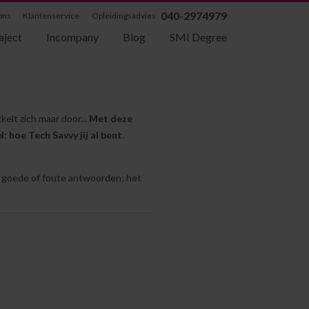
040-2974979
ons
Klantenservice
Opleidingsadvies
aject
Incompany
Blog
SMI Degree
kelt zich maar door...
Met deze
 hoe Tech Savvy jij al bent.
en goede of foute antwoorden; het