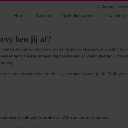
Zoeken
Over 
Home
Aanbod
Opleidingsadvies
Coachingtr
vvy ben jij al?
r weg te denken uit het werk van de future proof assistant. En dit ontwik
t moment bent toegerust met digitale kennis en vaardigheden. Oftewel:
 de slag.
nk steeds het antwoord dat het beste jouw mening weergeeft. Er zijn ge
en deel met collega’s (dus niet via Wetransfer of Dropbox).