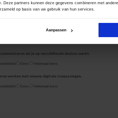
e. Deze partners kunnen deze gegevens combineren met andere i
langrijk is om software bij te werken met updates.
erzameld op basis van uw gebruik van hun services.
emiddeld
Eens
Helemaal eens
Aanpassen
e manieren van digitaal communiceren en archiveren die ik kan inzett
emiddeld
Eens
Helemaal eens
 communiceren als je op verschillende devices werkt.
emiddeld
Eens
Helemaal eens
 leren werken met nieuwe digitale toepassingen.
emiddeld
Eens
Helemaal eens