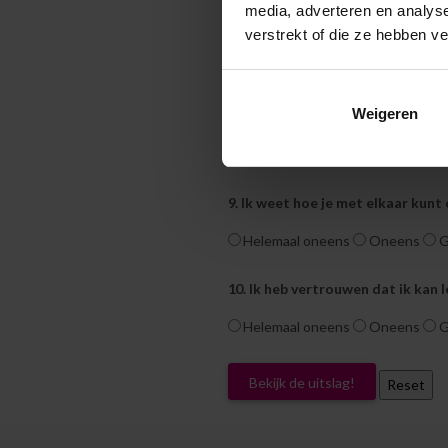
media, adverteren en analys
7. Ik kan uitleggen waarom het be
verstrekt of die ze hebben v
Helemaal oneens
Oneens
G
Weigeren
8. Ik ben nieuwsgierig naar nieuw
Helemaal oneens
Oneens
G
9. Ik weet hoe je met elkaar kunt
Helemaal oneens
Oneens
G
10. Ik heb vertrouwen dat ik kan
Helemaal oneens
Oneens
G
Bekijk de uitslag!