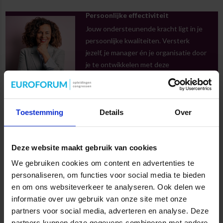
Persoonlijke effectiviteit
Jouw ondersteunende kracht ligt in je
persoonlijke kwaliteiten. Versterk
jezelf, je manager én je organisatie door
je te ontwikkelen met deze
opleidingen.
Cursus strategische heidagen
Toestemming
Details
Over
Download brochure
2-daagse cursus
Hotel ’t Paviljoen
Deze website maakt gebruik van cookies
We gebruiken cookies om content en advertenties te
personaliseren, om functies voor social media te bieden
en om ons websiteverkeer te analyseren. Ook delen we
Persoonlijk Opleidingsadvies
informatie over uw gebruik van onze site met onze
partners voor social media, adverteren en analyse. Deze
Wil je meer informatie of advies waar je echt iets aan hebt?
partners kunnen deze gegevens combineren met andere