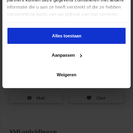
Onze opleidingsadviseur helpt je graag!
informatie die u aan ze heeft verstrekt of die ze hebben
verzameld op basis van uw gebruik van hun services.
Alles toestaan
Marjan Muller:
Aanpassen
Telefoon:
040 - 2 974 947
Weigeren
Mobiel:
06 - 10 352 606
Mail
Chat
SMI opleidingen