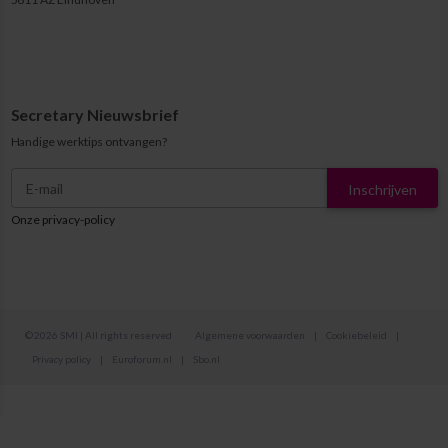
Secretary Nieuwsbrief
Handige werktips ontvangen?
Inschrijven
Onze privacy-policy
© 2026 SMI | All rights reserved
Algemene voorwaarden
|
Cookiebeleid
|
Privacy policy
|
Euroforum.nl
|
Sbo.nl