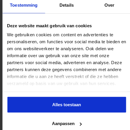
waar je écht iets aan hebt?
Toestemming
Details
Over
Deze website maakt gebruik van cookies
We gebruiken cookies om content en advertenties te
personaliseren, om functies voor social media te bieden en
om ons websiteverkeer te analyseren. Ook delen we
informatie over uw gebruik van onze site met onze
Marjan Muller
partners voor social media, adverteren en analyse. Deze
Dé opleidingsadviseur voor assistants
partners kunnen deze gegevens combineren met andere
informatie die u aan ze heeft verstrekt of die ze hebben
040 - 2 974 947
verzameld op basis van uw gebruik van hun services.
opleidingsadvies@secretary.nl
Alles toestaan
Aanpassen