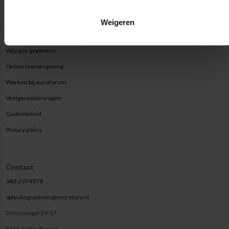
Weigeren
Handige links
Wijzig je gegevens
Online leeromgeving
Werken bij euroforum
Veelgestelde vragen
Cookiebeleid
Privacy policy
Contact
040-2974979
opleidingsadvies@secretary.nl
Emmasingel 29-17
5611 AZ Eindhoven