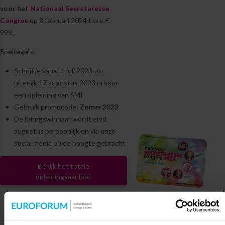
voor het
Nationaal Secretaresse
Congres
op 8 februari 2024 t.w.v. €
999,-.
Spelregels:
Schrijf je vanaf 1 juli 2023 tot
uiterlijk 17 augustus 2023 in voor
een opleiding van SMI
Gebruik promocode:
Zomer2023
De lotingswinnaar wordt eind
augustus persoonlijk en via onze
social media op de hoogte gebracht
Bekijk het totale
opleidingsaanbod
Wil je eerst persoonlijk opleidingsadvies