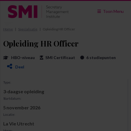
Toon Menu
Home
Specialisatie
Opleiding HR Officer
Opleiding HR Officer
HBO-niveau
SMI Certificaat
6 studiepunten
Deel
Type:
3-daagse opleiding
Startdatum:
5 november 2026
Locatie:
La Vie Utrecht
Vorm: