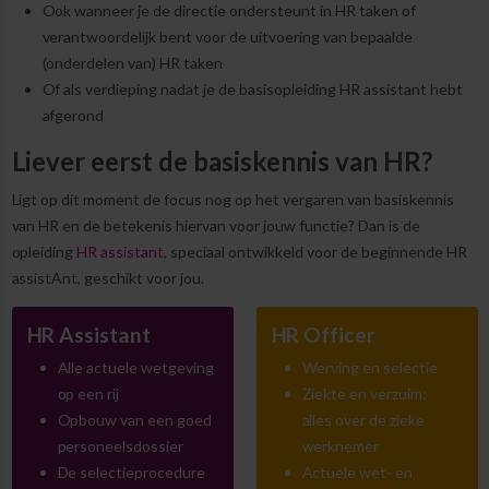
Ook wanneer je de directie ondersteunt in HR taken of
verantwoordelijk bent voor de uitvoering van bepaalde
(onderdelen van) HR taken
Of als verdieping nadat je de basisopleiding HR assistant hebt
afgerond
Liever eerst de basiskennis van HR?
Ligt op dit moment de focus nog op het vergaren van basiskennis
van HR en de betekenis hiervan voor jouw functie? Dan is de
opleiding
HR assistant
, speciaal ontwikkeld voor de beginnende HR
assistAnt, geschikt voor jou.
HR Assistant
HR Officer
Alle actuele wetgeving
Werving en selectie
op een rij
Ziekte en verzuim:
Opbouw van een goed
alles over de zieke
personeelsdossier
werknemer
De selectieprocedure
Actuele wet- en