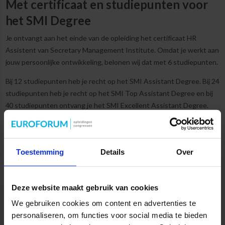
Met certificaat en studiepunten voor
het SMI Degree
Je ontvangt aan het einde van de opleiding het certificaat HR
Assistent van Secretary Management Institute. Omdat je werkt aan
jouw persoonlijke ontwikkeling, belonen wij dat met 6 studiepunten.
Bij 12 studiepunten heb je recht op het SMI Assistant Degree. Bij 24
studiepunten heb je recht op het SMI Top Assistant Degree en bij
40 studiepunten ontvang je het SMI Excellent Assistant Degree.
Met ieder van deze diploma's maak jij jouw ervaring zichtbaar: erg
interessant voor jouw organisatie en CV.
Toestemming
Details
Over
Vind je dit ook interessant?
Deze website maakt gebruik van cookies
We gebruiken cookies om content en advertenties te
personaliseren, om functies voor social media te bieden