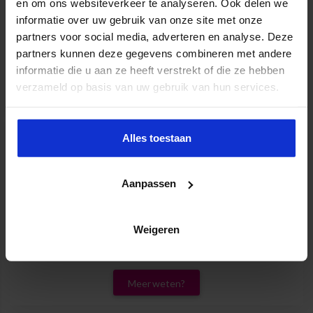
en om ons websiteverkeer te analyseren. Ook delen we
informatie over uw gebruik van onze site met onze
partners voor social media, adverteren en analyse. Deze
Bestuurskunde
partners kunnen deze gegevens combineren met andere
informatie die u aan ze heeft verstrekt of die ze hebben
Meer weten?
verzameld op basis van uw gebruik van hun services.
Alles toestaan
Aanpassen
Weigeren
Corporate Governance voor de
directiesecretaresse en management assistant
Meer weten?