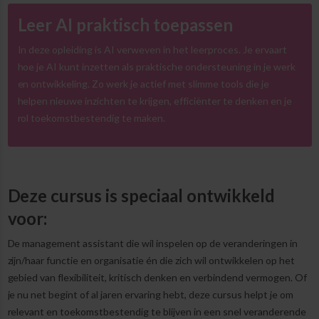
Leer AI praktisch toepassen
In deze opleiding is AI verweven in het leerproces. Je ervaart
hoe je AI kunt inzetten als praktische ondersteuning in je werk
en ontwikkeling. Zo werk je actief met slimme tools die je
helpen nieuwe inzichten te krijgen, efficiënter te denken en je
rol toekomstbestendig te maken.
Deze cursus is speciaal ontwikkeld
voor:
De management assistant die wil inspelen op de veranderingen in
zijn/haar functie en organisatie én die zich wil ontwikkelen op het
gebied van flexibiliteit, kritisch denken en verbindend vermogen. Of
je nu net begint of al jaren ervaring hebt, deze cursus helpt je om
relevant en toekomstbestendig te blijven in een snel veranderende