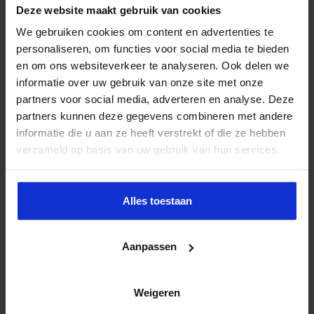
Deze website maakt gebruik van cookies
We gebruiken cookies om content en advertenties te
AI voor de assistant
personaliseren, om functies voor social media te bieden
en om ons websiteverkeer te analyseren. Ook delen we
Meer weten?
informatie over uw gebruik van onze site met onze
partners voor social media, adverteren en analyse. Deze
partners kunnen deze gegevens combineren met andere
informatie die u aan ze heeft verstrekt of die ze hebben
verzameld op basis van uw gebruik van hun services.
Alles toestaan
Future Work Skills voor de management
assistant
Aanpassen
Meer weten?
Weigeren