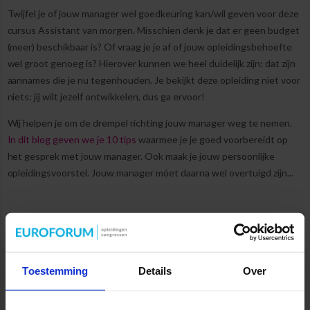
Twijfel je of jouw manager wel goedkeuring kan/wil geven voor deze
cursus Assistant van morgen. Misschien denk je dat er geen budget
(meer) beschikbaar is? Of vraag je je af of jouw opleidingsbehoefte
wel groot genoeg is? Hierover kunnen we heel duidelijk zijn: dat zijn
aannames die je nu tegenhouden. Je bekijkt deze opleiding niet voor
niets: jij wilt jezelf ontwikkelen, dus ga ervoor!
Wij helpen je om de drempel richting jouw manager weg te nemen.
In dit blog geven we je 10 tips
waarmee je je goed voorbereidt op
het gesprek met jouw manager. Ook maak je jouw persoonlijke
opleidingsvoorstel. Jouw manager móet daarna wel overtuigd zijn...
Vind je dit ook interessant?
Toestemming
Details
Over