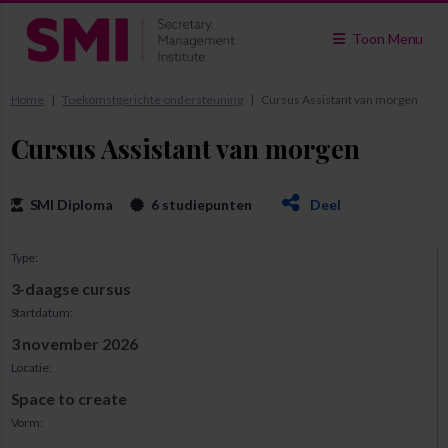
Toon Menu
Home
Toekomstgerichte ondersteuning
Cursus Assistant van morgen
Cursus Assistant van morgen
SMI Diploma
6 studiepunten
Deel
Type:
3-daagse cursus
Startdatum:
3 november 2026
Locatie:
Space to create
Vorm: