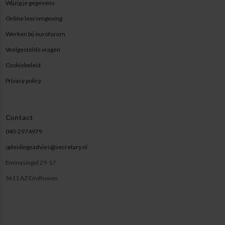
Wijzig je gegevens
Online leeromgeving
Werken bij euroforum
Veelgestelde vragen
Cookiebeleid
Privacy policy
Contact
040-2974979
opleidingsadvies@secretary.nl
Emmasingel 29-17
5611 AZ Eindhoven