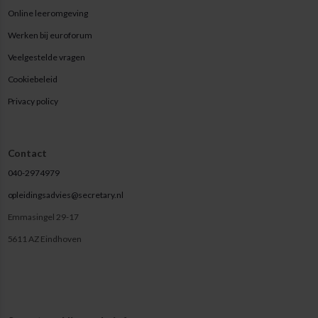
Online leeromgeving
Werken bij euroforum
Veelgestelde vragen
Cookiebeleid
Privacy policy
Contact
040-2974979
opleidingsadvies@secretary.nl
Emmasingel 29-17
5611 AZ Eindhoven