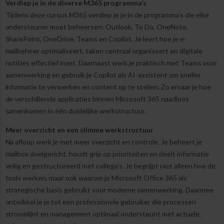
Verdiep je in de diverse M365 programma’s
Tijdens deze cursus M365 verdiep je je in de programma’s die elke
ondersteuner moet beheersen: Outlook, To Do, OneNote,
SharePoint, OneDrive, Teams en Copilot. Je leert hoe je e-
mailbeheer optimaliseert, taken centraal organiseert en digitale
notities effectief inzet. Daarnaast werk je praktisch met Teams voor
samenwerking en gebruik je Copilot als AI-assistent om sneller
informatie te verwerken en content op te stellen. Zo ervaar je hoe
de verschillende applicaties binnen Microsoft 365 naadloos
samenkomen in één duidelijke werkstructuur.
Meer overzicht en een slimme werkstructuur
Na afloop werk je met meer overzicht en controle. Je beheert je
mailbox doelgericht, houdt grip op prioriteiten en deelt informatie
veilig en gestructureerd met collega’s. Je begrijpt niet alleen hoe de
tools werken, maar ook waarom je Microsoft Office 365 als
strategische basis gebruikt voor moderne samenwerking. Daarmee
ontwikkel je je tot een professionele gebruiker die processen
stroomlijnt en management optimaal ondersteunt met actuele,