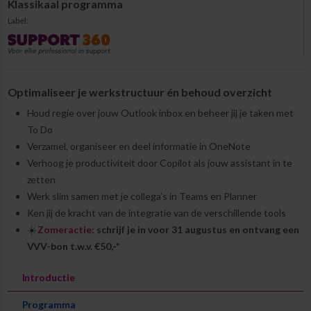
Klassikaal programma
Label:
Optimaliseer je werkstructuur én behoud overzicht
Houd regie over jouw Outlook inbox en beheer jij je taken met
To Do
Verzamel, organiseer en deel informatie in OneNote
Verhoog je productiviteit door Copilot als jouw assistant in te
zetten
Werk slim samen met je collega’s in Teams en Planner
Ken jij de kracht van de integratie van de verschillende tools
☀️
Zomeractie:
schrijf je in voor 31 augustus en ontvang een
VVV-bon t.w.v. €50,-*
Introductie
Programma