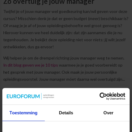
Zo overtuig je jouw manager
Twijfel je of jouw manager wel goedkeuring kan/wil geven voor deze
cursus? Misschien denk je dat er geen budget (meer) beschikbaar is?
Of vraag je je af of jouw opleidingsbehoefte wel groot genoeg is?
Hierover kunnen we heel duidelijk zijn: dat zijn aannames die je nu
tegenhouden. Je bekijkt deze opleiding niet voor niets: jij wilt jezelf
ontwikkelen, dus ga ervoor!
Wij helpen je om de drempel richting jouw manager weg te nemen.
In dit blog geven we je 10 tips
waarmee je je goed voorbereidt op
het gesprek met jouw manager. Ook maak je jouw persoonlijke
opleidingsvoorstel. Jouw manager móet daarna wel overtuigd zijn...
☀️
*Zomeractie
Schrijf je je in vóór 31 augustus 2026? Dan ontvang je rond de eerste
lesdag een VVV-bon ter waarde van €50,-. Mocht je je inschrijving
Toestemming
Details
Over
annuleren of wordt de cursus om welke reden dan ook geannuleerd,
dan komt deze actie te vervallen.