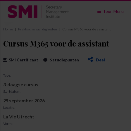
Toon Menu
Home
Praktische vaardigheden
Cursus M365 voor de assistant
Cursus M365 voor de assistant
SMI Certificaat
6 studiepunten
Deel
Type:
3-daagse cursus
Startdatum:
29 september 2026
Locatie:
La Vie Utrecht
Vorm: