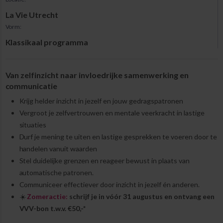
La Vie Utrecht
Vorm:
Klassikaal programma
Van zelfinzicht naar invloedrijke samenwerking en
communicatie
Krijg helder inzicht in jezelf en jouw gedragspatronen
Vergroot je zelfvertrouwen en mentale veerkracht in lastige
situaties
Durf je mening te uiten en lastige gesprekken te voeren door te
handelen vanuit waarden
Stel duidelijke grenzen en reageer bewust in plaats van
automatische patronen.
Communiceer effectiever door inzicht in jezelf én anderen.
☀️
Zomeractie:
schrijf je in vóór 31 augustus en ontvang een
VVV-bon t.w.v. €50,-*