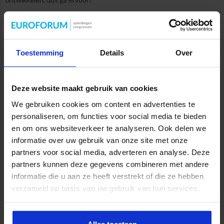
Wij helpen je om de drempel richting jouw manager weg te
nemen.
In dit blog geven we je 10 tips
waarmee je je goed
voorbereidt op het gesprek met jouw manager. Ook maak je jouw
Toestemming
Details
Over
persoonlijke opleidingsvoorstel. Jouw manager móet daarna wel
overtuigd zijn!
☀️
*Zomeractie
Deze website maakt gebruik van cookies
We gebruiken cookies om content en advertenties te
Schrijf je je in vóór 31 augustus 2026? Dan ontvang je rond de eerste
personaliseren, om functies voor social media te bieden
lesdag een VVV-bon ter waarde van €50,-. Mocht je je inschrijving
en om ons websiteverkeer te analyseren. Ook delen we
annuleren of wordt de cursus om welke reden dan ook geannuleerd,
informatie over uw gebruik van onze site met onze
dan komt deze actie te vervallen.
partners voor social media, adverteren en analyse. Deze
partners kunnen deze gegevens combineren met andere
Vind je dit ook interessant?
informatie die u aan ze heeft verstrekt of die ze hebben
verzameld op basis van uw gebruik van hun services.