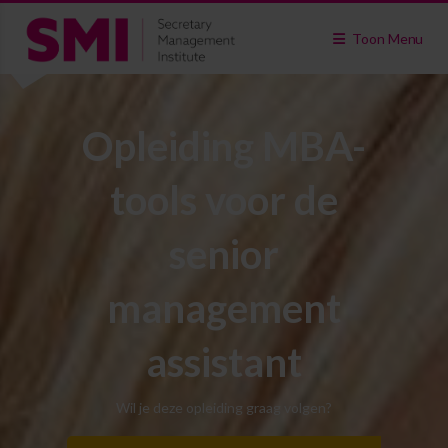
Toon Menu
Opleiding MBA-
tools voor de
senior
management
assistant
Wil je deze opleiding graag volgen?