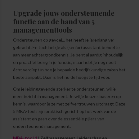
Upgrade jouw ondersteunende
functie aan de hand van 5
managementtools
Ondersteunen op gevoel... het heeft je jarenlang ver
gebracht. En toch heb je als (senior) assistant behoefte
aan meer achtergrondkennis. Je bent al aardig inhoudelijk
en proactief bezig in je functie, maar hebt je nog nooit
écht verdiept in hoe je bepaalde bedrijfskundige zaken het
beste aanpakt. Daar is het nu de hoogste tijd voor.
Om je leidinggevende sterker te ondersteunen, wil je
meer inzicht in management. Je wil je keuzes baseren op
kennis, waardoor je ze met zelfvertrouwen uitdraagt. Deze
5 MBA-tools zijn praktisch gericht op het werk van de
assistant en gaan over de essentiële pijlers van
ondersteunend management:
MBA-tool 1
| Zelfmanagement, leiderschap en