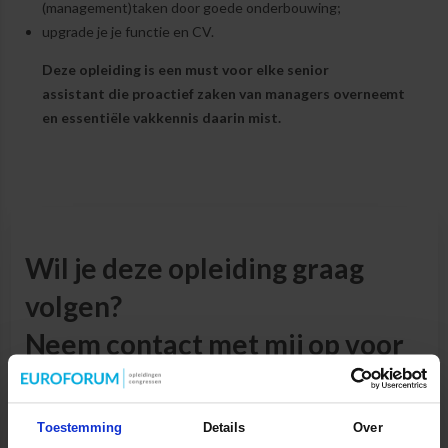
(management)taken door goede onderbouwing;
upgrade je je functie en CV.
Deze opleiding is een must voor elke senior
assistant die proactief zaken van managers overneemt
en essentiële vakkennis daarin mist.
Wil je deze opleiding graag
volgen?
Neem contact met mij op voor
persoonlijk opleidingsadvies.
Opleiding MBA-tools voor de senior management assistant is
Toestemming
Details
Over
op maat te volgen. Wil je meer informatie over alle