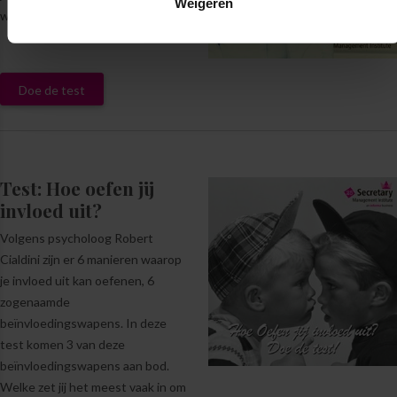
Weigeren
werkgeluk beleeft. En?
Doe de test
Test: Hoe oefen jij
invloed uit?
Volgens psycholoog Robert
Cialdini zijn er 6 manieren waarop
je invloed uit kan oefenen, 6
zogenaamde
beïnvloedingswapens. In deze
test komen 3 van deze
beïnvloedingswapens aan bod.
Welke zet jij het meest vaak in om