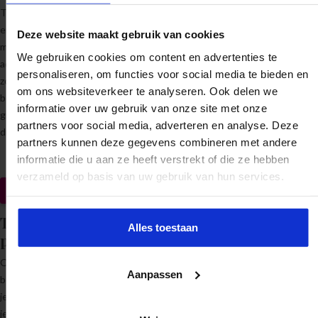
Tegenslagen horen bij het leven,
en iedereen krijgt ermee te
Deze website maakt gebruik van cookies
maken. De uitdaging is om ze zo
We gebruiken cookies om content en advertenties te
adequaat mogelijk aan te pakken,
personaliseren, om functies voor social media te bieden en
zodat je er snel weer bovenop
om ons websiteverkeer te analyseren. Ook delen we
bent. Met deze test ga je na hoe
informatie over uw gebruik van onze site met onze
groot jouw veerkracht is en hoe je
partners voor social media, adverteren en analyse. Deze
die (nog verder) kan vergroten.
partners kunnen deze gegevens combineren met andere
informatie die u aan ze heeft verstrekt of die ze hebben
verzameld op basis van uw gebruik van hun services.
Doe de test
Test: Hoe future
Alles toestaan
proof ben jij?
Om lekker in je vel te zitten is het
Aanpassen
belangrijk dat je je happy voelt op
je werk. Met deze test achterhaal
je hoe vaak jij momenten van